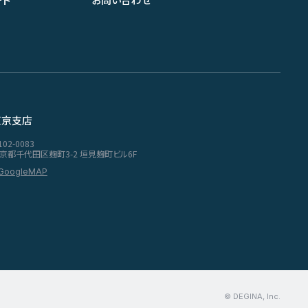
東京支店
102-0083
京都千代田区麹町3-2 垣見麹町ビル6F
GoogleMAP
© DEGINA, Inc.