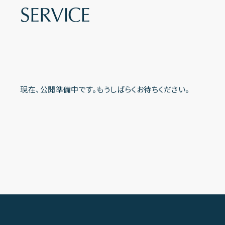
S
E
R
V
I
C
E
現在、公開準備中です。もうしばらくお待ちください。