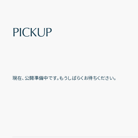
P
I
C
K
U
P
現在、公開準備中です。もうしばらくお待ちください。