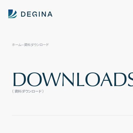
ホーム
資料ダウンロード
D
O
W
N
L
O
A
D
（ 資料ダウンロード ）